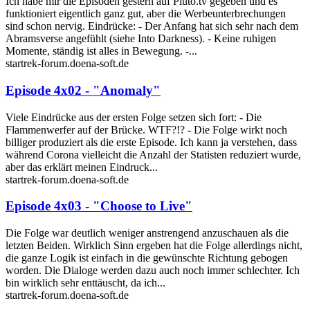
Ich habe mir die Episoden gestern auf Pluto.tv gegeben und es
funktioniert eigentlich ganz gut, aber die Werbeunterbrechungen
sind schon nervig. Eindrücke: - Der Anfang hat sich sehr nach dem
Abramsverse angefühlt (siehe Into Darkness). - Keine ruhigen
Momente, ständig ist alles in Bewegung. -...
startrek-forum.doena-soft.de
Episode 4x02 - "Anomaly"
Viele Eindrücke aus der ersten Folge setzen sich fort: - Die
Flammenwerfer auf der Brücke. WTF?!? - Die Folge wirkt noch
billiger produziert als die erste Episode. Ich kann ja verstehen, dass
während Corona vielleicht die Anzahl der Statisten reduziert wurde,
aber das erklärt meinen Eindruck...
startrek-forum.doena-soft.de
Episode 4x03 - "Choose to Live"
Die Folge war deutlich weniger anstrengend anzuschauen als die
letzten Beiden. Wirklich Sinn ergeben hat die Folge allerdings nicht,
die ganze Logik ist einfach in die gewünschte Richtung gebogen
worden. Die Dialoge werden dazu auch noch immer schlechter. Ich
bin wirklich sehr enttäuscht, da ich...
startrek-forum.doena-soft.de