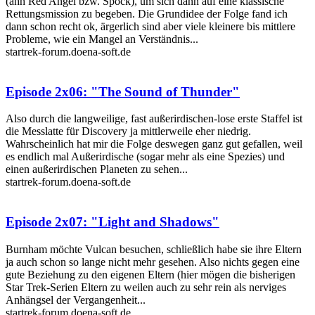
(ähh Red Angel bzw. Spock), um sich dann auf eine klassische
Rettungsmission zu begeben. Die Grundidee der Folge fand ich
dann schon recht ok, ärgerlich sind aber viele kleinere bis mittlere
Probleme, wie ein Mangel an Verständnis...
startrek-forum.doena-soft.de
Episode 2x06: "The Sound of Thunder"
Also durch die langweilige, fast außerirdischen-lose erste Staffel ist
die Messlatte für Discovery ja mittlerweile eher niedrig.
Wahrscheinlich hat mir die Folge deswegen ganz gut gefallen, weil
es endlich mal Außerirdische (sogar mehr als eine Spezies) und
einen außerirdischen Planeten zu sehen...
startrek-forum.doena-soft.de
Episode 2x07: "Light and Shadows"
Burnham möchte Vulcan besuchen, schließlich habe sie ihre Eltern
ja auch schon so lange nicht mehr gesehen. Also nichts gegen eine
gute Beziehung zu den eigenen Eltern (hier mögen die bisherigen
Star Trek-Serien Eltern zu weilen auch zu sehr rein als nerviges
Anhängsel der Vergangenheit...
startrek-forum.doena-soft.de