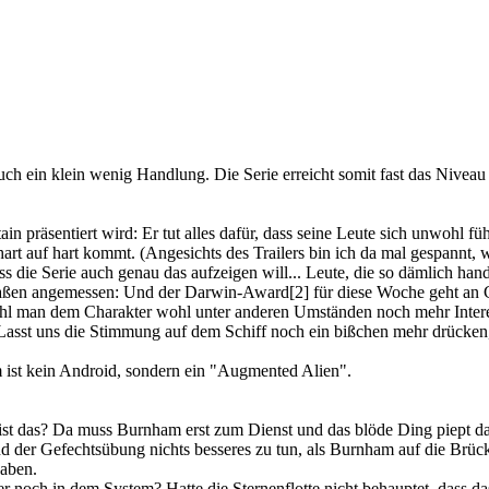
 auch ein klein wenig Handlung. Die Serie erreicht somit fast das Nivea
n präsentiert wird: Er tut alles dafür, dass seine Leute sich unwohl füh
art auf hart kommt. (Angesichts des Trailers bin ich da mal gespannt, wie
ass die Serie auch genau das aufzeigen will... Leute, die so dämlich
aßen angemessen: Und der Darwin-Award[2] für diese Woche geht an
wohl man dem Charakter wohl unter anderen Umständen noch mehr Interes
 "Lasst uns die Stimmung auf dem Schiff noch ein bißchen mehr drücke
m ist kein Android, sondern ein "Augmented Alien".
g ist das? Da muss Burnham erst zum Dienst und das blöde Ding piept da
 der Gefechtsübung nichts besseres zu tun, als Burnham auf die Brück
haben.
och in dem System? Hatte die Sternenflotte nicht behauptet, dass das