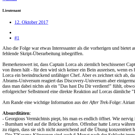
Lieutenant
12. Oktober 2017
#1
Also die Folge war etwas Interessanter als die vorherigen und bietet
fehlende Skript-Überarbeitung inbegriffen.
Bemerkenswert ist, dass Captain Lorca als ziemlich beschissener Captai
von ihnen hält - für den wird sich keiner ein Bein ausreisen, wenn es h
Lorca ein beeindruckend unfähiger Chef. Aber es zeichnet sich ab, d
Abrams-Universum reagiert das Discovery-Universum aber einigerm
dass man dabei nichts als ein "Das hast Du Dir verdient!" fühlt, ob
erfolgreicher Selbstmord eine direkte Reaktion auf Lorcas dämliche
Am Rande eine wichtige Information aus der
After Trek
-Folge: Airia
Absurditäten
:
- Georgious Vermächtnis piept, bis man es endlich öffnet. Wie nervi
- Burnham wird auf die Brücke gerufen. Offenbar hatte Lorca während
zu rügen, dass sie sich nicht ausreichend auf die Übung konzentriert 
- Die T'Kuvma-Klingonen sind auch 6 Monat nach der Schlacht immer n