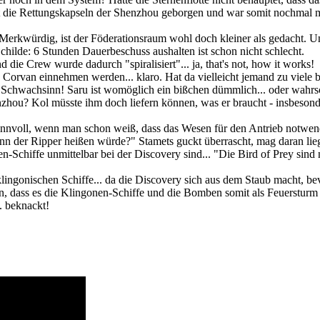
t die Rettungskapseln der Shenzhou geborgen und war somit nochmal mi
? Merkwürdig, ist der Föderationsraum wohl doch kleiner als gedacht. U
childe: 6 Stunden Dauerbeschuss aushalten ist schon nicht schlecht.
 die Crew wurde dadurch "spiralisiert"... ja, that's not, how it works!
Corvan einnehmen werden... klaro. Hat da vielleicht jemand zu viele 
ich Schwachsinn! Saru ist womöglich ein bißchen dümmlich... oder wahrs
zhou? Kol müsste ihm doch liefern können, was er braucht - insbesond
sinnvoll, wenn man schon weiß, dass das Wesen für den Antrieb notwend
enn der Ripper heißen würde?" Stamets guckt überrascht, mag daran lie
en-Schiffe unmittelbar bei der Discovery sind... "Die Bird of Prey sind
klingonischen Schiffe... da die Discovery sich aus dem Staub macht, be
on, dass es die Klingonen-Schiffe und die Bomben somit als Feuersturm
.. beknackt!