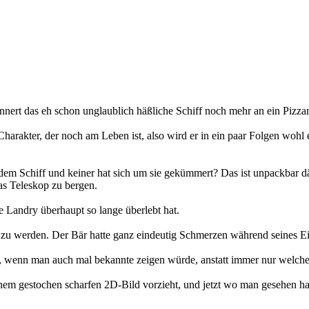
nnert das eh schon unglaublich häßliche Schiff noch mehr an ein Pizza
 Charakter, der noch am Leben ist, also wird er in ein paar Folgen woh
em Schiff und keiner hat sich um sie gekümmert? Das ist unpackbar dä
das Teleskop zu bergen.
 Landry überhaupt so lange überlebt hat.
zu werden. Der Bär hatte ganz eindeutig Schmerzen während seines Ei
r, wenn man auch mal bekannte zeigen würde, anstatt immer nur welche b
em gestochen scharfen 2D-Bild vorzieht, und jetzt wo man gesehen hat,