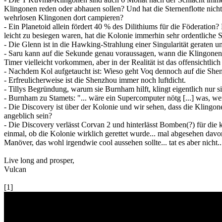
Klingonen reden oder abhauen sollen? Und hat die Sternenflotte nich
wehrlosen Klingonen dort campieren?
- Ein Planetoid allein fördert 40 % des Dilithiums für die Föderation
leicht zu besiegen waren, hat die Kolonie immerhin sehr ordentliche S
- Die Glenn ist in die Hawking-Strahlung einer Singularität geraten und
- Saru kann auf die Sekunde genau voraussagen, wann die Klingonen 
Timer vielleicht vorkommen, aber in der Realität ist das offensichtl
- Nachdem Kol aufgetaucht ist: Wieso geht Voq dennoch auf die Shen
- Erfreulicherweise ist die Shenzhou immer noch luftdicht.
- Tillys Begründung, warum sie Burnham hilft, klingt eigentlich nur 
- Burnham zu Stamets: "... wäre ein Supercomputer nötg [...] was, w
- Die Discovery ist über der Kolonie und wir sehen, dass die Klingon
angeblich sein?
- Die Discovery verlässt Corvan 2 und hinterlässt Bomben(?) für die 
einmal, ob die Kolonie wirklich gerettet wurde... mal abgesehen dav
Manöver, das wohl irgendwie cool aussehen sollte... tat es aber nicht.
Live long and prosper,
Vulcan
[1]