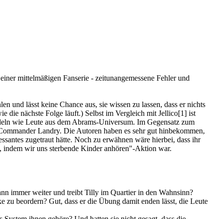
u einer mittelmäßigen Fanserie - zeitunangemessene Fehler und
len und lässt keine Chance aus, sie wissen zu lassen, dass er nichts
 die nächste Folge läuft.) Selbst im Vergleich mit Jellico[1] ist
 handeln wie Leute aus dem Abrams-Universum. Im Gegensatz zum
 Commander Landry. Die Autoren haben es sehr gut hinbekommen,
santes zugetraut hätte. Noch zu erwähnen wäre hierbei, dass ihr
n, indem wir uns sterbende Kinder anhören"-Aktion war.
nn immer weiter und treibt Tilly im Quartier in den Wahnsinn?
e zu beordern? Gut, dass er die Übung damit enden lässt, die Leute
 System ihnen gehöre? Und hatten sie nicht gesagt, dass die