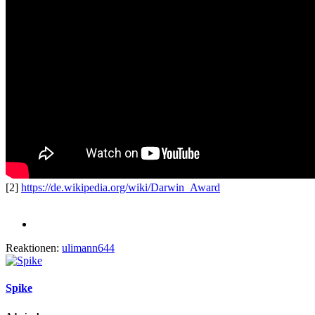
[2]
https://de.wikipedia.org/wiki/Darwin_Award
Reaktionen:
ulimann644
Spike