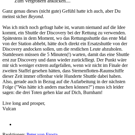
Zum Vergrößern anklicken....
Ganz genau dieses (nicht gute) Gefühl hatte ich auch, aber Du
meinst sicher
Beyond
.
Was ich mich noch gefragt habe ist, warum niemand auf die Idee
kommt, ein Shuttle der Discovery bei der Rettung zu verwenden.
Spätestens in dem Moment, wo das Rettungsshuttle das erste Mal
von der Station abhebt, hätte doch direkt ein Ersatzshuttle von der
Discovery andocken sollen, um die restlichen Leute abzuholen.
Stattdessen müssen die 5 Minuten(!) warten, damit das eine Shuttle
erst zur Discovery und dann wieder zurückfliegt. Der Punkt wäre
mir sich weniger extrem aufgefallen, wenn wir nicht im Finale der
zweiten Staffel gesehen hätten, dass Sternenflotten-Raumschiffe
dieser Zeit immer offenbar viele Hunderte Shuttle dabei haben.
Also, gerade auch in Bezug auf die Aufarbeitung in der nächsten
Folge ("Was hätte ich anders machen können?") muss ich leider
sagen: die drei Toten gehen klar auf Dich, Burnham!
Live long and prosper,
Vulcan
Reaktionen:
Peter von Frosta