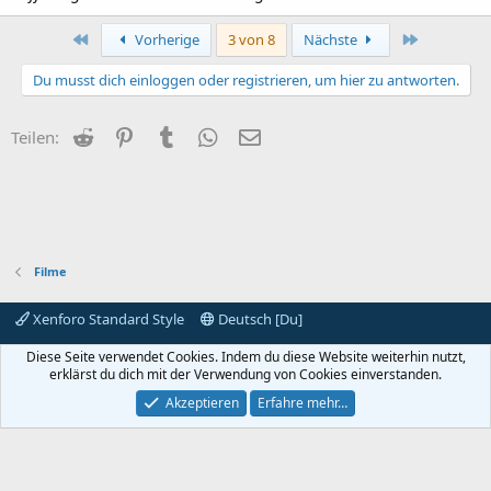
Erste
Letzte
Vorherige
3 von 8
Nächste
Du musst dich einloggen oder registrieren, um hier zu antworten.
Reddit
Pinterest
Tumblr
WhatsApp
E-Mail
Teilen:
Filme
Xenforo Standard Style
Deutsch [Du]
Kontakt
Nutzungsbedingungen
Datenschutz
Diese Seite verwendet Cookies. Indem du diese Website weiterhin nutzt,
Hilfe und Impressum
Start
R
erklärst du dich mit der Verwendung von Cookies einverstanden.
S
S
Akzeptieren
Erfahre mehr…
®
Community platform by XenForo
© 2010-2024 XenForo Ltd.