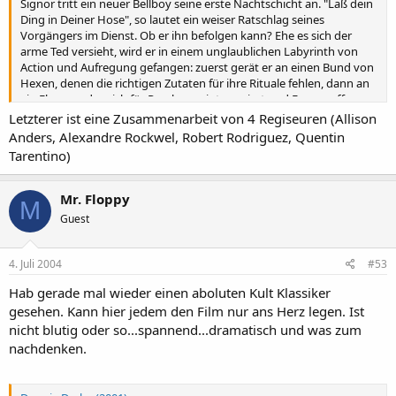
Signor tritt ein neuer Bellboy seine erste Nachtschicht an. "Laß dein
Ding in Deiner Hose", so lautet ein weiser Ratschlag seines
Vorgängers im Dienst. Ob er ihn befolgen kann? Ehe es sich der
arme Ted versieht, wird er in einem unglaublichen Labyrinth von
Action und Aufregung gefangen: zuerst gerät er an einen Bund von
Hexen, denen die richtigen Zutaten für ihre Rituale fehlen, dann an
ein Ehepaar, das sich für Psychosex interessiert und Feuerwaffen
gleich parat hat. Als nächsten an einen Gangstervater, der einen
Letzterer ist eine Zusammenarbeit von 4 Regiseuren (Allison
Trottel als Babysitter für seine ungezogenen Kinder sucht.
Anders, Alexandre Rockwel, Robert Rodriguez, Quentin
Schließlich landet er bei der grausamsten Wette seines Lebens, zu
Tarentino)
der ein Beil, ein Hackbrett und ein Kübel benötigt werden.
Mr. Floppy
M
Guest
4. Juli 2004
#53
Hab gerade mal wieder einen aboluten Kult Klassiker
gesehen. Kann hier jedem den Film nur ans Herz legen. Ist
nicht blutig oder so...spannend...dramatisch und was zum
nachdenken.