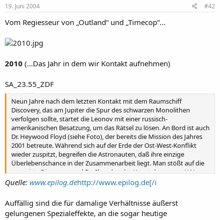
19. Juni 2004
#42
Vom Regiesseur von „Outland“ und „Timecop“...
2010
(...Das Jahr in dem wir Kontakt aufnehmen)
SA_23.55_ZDF
Neun Jahre nach dem letzten Kontakt mit dem Raumschiff
Discovery, das am Jupiter die Spur des schwarzen Monolithen
verfolgen sollte, startet die Leonov mit einer russisch-
amerikanischen Besatzung, um das Rätsel zu lösen. An Bord ist auch
Dr. Heywood Floyd (siehe Foto), der bereits die Mission des Jahres
2001 betreute. Während sich auf der Erde der Ost-West-Konflikt
wieder zuspitzt, begreifen die Astronauten, daß ihre einzige
Überlebenschance in der Zusammenarbeit liegt. Man stößt auf die
verwaiste Discovery, und Dr. Chandra, der Konstukteur von HAL
9000, kann den Bordcomputer wieder aktivieren. Der Geist von
Quelle:
www.epilog.de
http://www.epilog.de[/i
David Bowman erscheint und verkündet wundersame Ereignisse.
Während die Leonov die Heimreise antritt, verwandelt der Monolith
Auffällig sind die für damalige Verhältnisse äußerst
den Gasplaneten Jupiter in die neue Sonne Lucifer. In HALs letzter
gelungenen Spezialeffekte, an die sogar heutige
Botschaft werden der Menschheit die Jupitermonde zum Geschenk