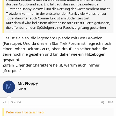
dort ein Großbrand aus. Eric fällt auf, dass sich besonders der
Türsteher Danny Maxwell um die Rettung der Gäste verdient macht.
Trotzdem kommen in der entstehenden Panik viele Menschen zu
Tode, darunter auch Connie. Eric ist am Boden zerstört.
Kurz darauf wird bei einem Richter eine tote Prostituierte gefunden,
die offenbar an den Spätfolgen einer Rauchvergiftung gestorben
ist. Es stellt sich heraus, dass Quentin, der Besitzer des Club Decent,
nebenbei eine Callgirl-Agentur betreibt. Und Quentin hat eine
Das ist sie also, die legendäre Episode mit Ben Browder
weitere Überraschungen parat: Er behauptet, man habe am Abend
(Farscape). Und da dies ein Star Trek Forum ist, lege ich noch
des Unglücks seinen Safe ausgeraubt. Unter anderem kenne der
einen Robert Beltran (VOY) oben drauf. Ich selber habe die
Barkeeper Johnny Brosnan die Kombination - und der wird seit dem
Serie noch nie gesehen und bin daher wie ein Flitzebogen
Feuer vermisst. Bei der Durchsuchung der verbrannten Räume des
gespannt.
Clubs findet das CSI-Team Brosnan schließlich. Er wurde mit einer
Zufall? Einer der Charaktere heißt, warum auch immer
Scherbe erstochen. Alexx vermutet, dass der Täter sich an den
Flaschenscherben selbst verletzt hat. Damit erinnert sie Eric daran,
„Scorpius“
dass er vermutlich im Besitz einer Blutprobe des Täters ist: Bei dem
Versuch, die Gäste durch den einzigen offenen Notausgang zu
Mr. Floppy
evakuieren, hatte er sich mit dem Blut beschmiert, das der Mörder
M
zuvor dort hinterlassen haben muss. Nun ist es ein leichtes, einen
Guest
genetischen Fingerabdruck des Täters zu erstellen.
Quelle: VOX.de
21. Juni 2004
#44
Peter von Frosta schrieb: