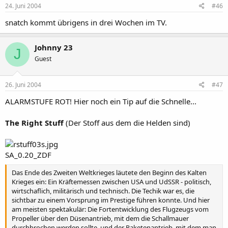
24. Juni 2004
#46
snatch kommt übrigens in drei Wochen im TV.
Johnny 23
J
Guest
26. Juni 2004
#47
ALARMSTUFE ROT! Hier noch ein Tip auf die Schnelle...
The Right Stuff
(Der Stoff aus dem die Helden sind)
SA_0.20_ZDF
Das Ende des Zweiten Weltkrieges läutete den Beginn des Kalten
Krieges ein: Ein Kräftemessen zwischen USA und UdSSR - politisch,
wirtschaflich, militärisch und technisch. Die Techik war es, die
sichtbar zu einem Vorsprung im Prestige führen konnte. Und hier
am meisten spektakulär: Die Fortentwicklung des Flugzeugs vom
Propeller über den Düsenantrieb, mit dem die Schallmauer
durchbrochen werden sollte, und der Raketenantrieb, mit dem man