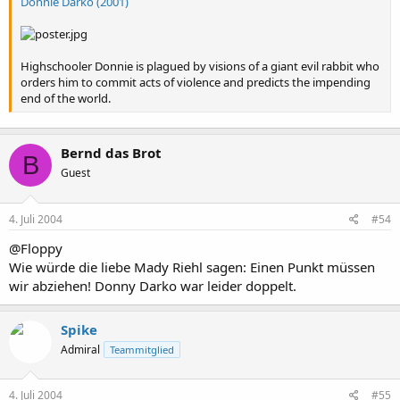
Donnie Darko (2001)
Highschooler Donnie is plagued by visions of a giant evil rabbit who
orders him to commit acts of violence and predicts the impending
end of the world.
Bernd das Brot
B
Guest
4. Juli 2004
#54
@Floppy
Wie würde die liebe Mady Riehl sagen: Einen Punkt müssen
wir abziehen! Donny Darko war leider doppelt.
Spike
Admiral
Teammitglied
4. Juli 2004
#55