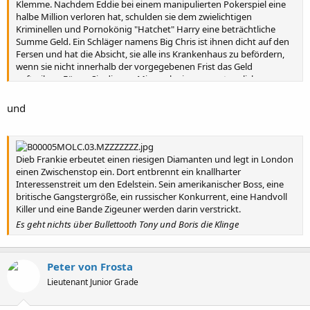
Klemme. Nachdem Eddie bei einem manipulierten Pokerspiel eine
halbe Million verloren hat, schulden sie dem zwielichtigen
Kriminellen und Pornokönig "Hatchet" Harry eine beträchtliche
Summe Geld. Ein Schläger namens Big Chris ist ihnen dicht auf den
Fersen und hat die Absicht, sie alle ins Krankenhaus zu befördern,
wenn sie nicht innerhalb der vorgegebenen Frist das Geld
auftreiben. Fügen Sie diesem Mix noch ein paar untaugliche
Marihuanazüchter, zwei dämliche Räuber, einen "Verrückten" mit
einem Afro und eine rücksichtslose Bande von Drogendealern
und
hinzu, und Sie haben einen erstaunlichen Film mit dem Namen
Bube, Dame, König, GrAs. Ehe sich\'s unsere vier Freunde versehen,
sind sie in einem Labyrinth aus falschem Spiel und Betrug gefangen,
das zu einer Vielzahl von Leichen, riesigen Mengen von Drogen und
Dieb Frankie erbeutet einen riesigen Diamanten und legt in London
zwei antiken Gewehren führt.
einen Zwischenstop ein. Dort entbrennt ein knallharter
Interessenstreit um den Edelstein. Sein amerikanischer Boss, eine
britische Gangstergröße, ein russischer Konkurrent, eine Handvoll
Killer und eine Bande Zigeuner werden darin verstrickt.
Es geht nichts über Bullettooth Tony und Boris die Klinge
Peter von Frosta
Lieutenant Junior Grade