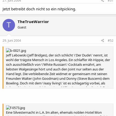
27. Juni 2004
#51
Jetzt betreibt doch nicht so ein nitpicking.
TheTrueWarrior
T
Guest
29. Juni 2004
#52
Jeff Lebowski (Jeff Bridges), der sich schlicht \'Der Dude\' nennt, ist
wohl der trägste Mensch in Los Angeles. Ein schlaffer Alt-Hippie, der
sich ausschließlich von \'White Russian\'-Cocktails ernährt, am
liebsten Walgesänge hört und auch den Joint nur selten aus der
Hand legt. Die verbleibende Zeit widmet er gemeinsam mit seinen
Freunden Walter (John Goodman) und Donny (Steve Buscemi) dem
Bowling. Doch mit dem \'easy living\' ist es schlagartig vorbei, als
Lebowski mit einem gleichnamigen Millionär verwechselt wird. Erst
pinkeln zwei Geldeintreiber auf seinen Lieblingsteppich, dann wird
er von ihnen verprügelt, um Schulden seiner angeblichen Frau
Bunny bei ihm einzukassieren. Schließlich wird eben diese Bunny
entführt und der "echte" Mr. Lebowski (David Huddleston) heuert
seinen Namensvetter als Lösegeldkurier an. Als der \'Dude\' auch
Eine Silvesternacht in L.A. Im alten, ehemals noblen Hotel Mon
noch die Geldübergabe vermasselt, geht der Ärger erst richtig los...