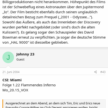
Billigproduktionen nicht herankommen. Höhepunkt des Films
gemacht - mit Ausnahme von Europa, auf dem sich eigenes Leben
ist der Schwebeflug eines Astronauten über den Jupitermond
entwickelt hat.
„Io“. Der Film besticht ebenfalls durch seinen unglaublich
detailreichen Bezug zum Prequel („2001 - Odyssee...“).
Sowohl das Äußere, als auch das Innenleben der Discovery
wurden perfekt nachgebildet (oder sind’s doch die alten
Kulissen?). Es gelang sogar den Schauspieler des David
Bowman erneut zu verpflichten. Ja sogar die deutsche Stimme
von „HAL 9000“ ist diesselbe geblieben.
Johnny 23
J
Guest
21. Juni 2004
#43
CSI: Miami
Folge 1.22 Flammendes Inferno
Mo_20.15_VOX
Ausgerechnet an dem Abend, an dem sich Tim, Eric und Erics neue
Freundin Connie Wilkes im Club Decent amüsieren wollen, bricht