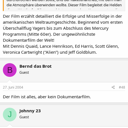
die Atmosphäre überwinden wollte. Dieser Film begleitet die Helden
dieses Wettlaufs - Piloten und Astronauten bzw. Kosmonauten, die
mit ihrem hohen Einsatz die Leistungen der Techniker und
Der Film erzählt detailliert die Erfolge und Misserfolge in der
Ingenieure umsetzen mussten. Darunter Chuck Yeager, der als
amerikanischen Weltraumgeschichte. Beginnend vom ersten
erster die Schallmauer durchbrach, und John Herschel Glenn, der
Überschallflug Yagers bis zum Abschluss des Mercury
erste Amerikaner im All.
Programms (Mitte 60er). Der ungewöhnlichste
Quelle: new-video.de
Dokumentarfilm der Welt!
Mit Dennis Quaid, Lance Henrikson, Ed Harris, Scott Glenn,
Veronica Cartwright (“Alien”) und Jeff Goldblum.
Bernd das Brot
B
Guest
27. Juni 2004
#48
Der Film ist alles, aber kein Dokumentarfilm.
Johnny 23
J
Guest