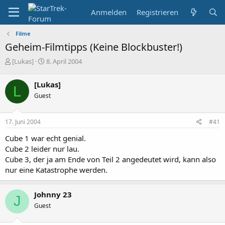
Anmelden
Registrieren
Filme
Geheim-Filmtipps (Keine Blockbuster!)
E
E
[Lukas]
8. April 2004
r
r
s
s
[Lukas]
L
t
t
Guest
e
e
l
l
l
l
17. Juni 2004
#41
e
t
r
a
Cube 1 war echt genial.
m
Cube 2 leider nur lau.
Cube 3, der ja am Ende von Teil 2 angedeutet wird, kann also
nur eine Katastrophe werden.
Johnny 23
J
Guest