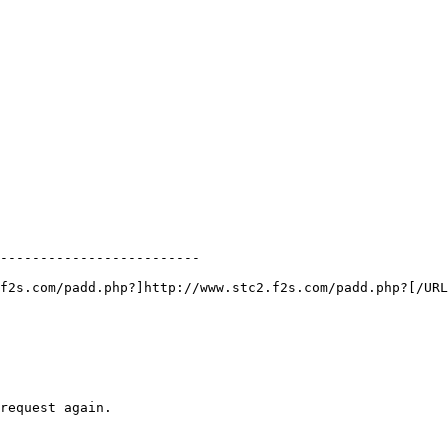
-------------------------

f2s.com/padd.php?]http://www.stc2.f2s.com/padd.php?[/URL
request again.