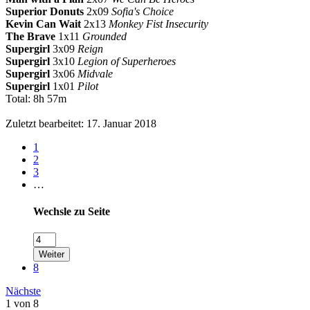
Superior Donuts
2x09
Sofia's Choice
Kevin Can Wait
2x13
Monkey Fist Insecurity
The Brave
1x11
Grounded
Supergirl
3x09
Reign
Supergirl
3x10
Legion of Superheroes
Supergirl
3x06
Midvale
Supergirl
1x01
Pilot
Total: 8h 57m
Zuletzt bearbeitet:
17. Januar 2018
1
2
3
…
Wechsle zu Seite
Weiter
8
Nächste
1 von 8