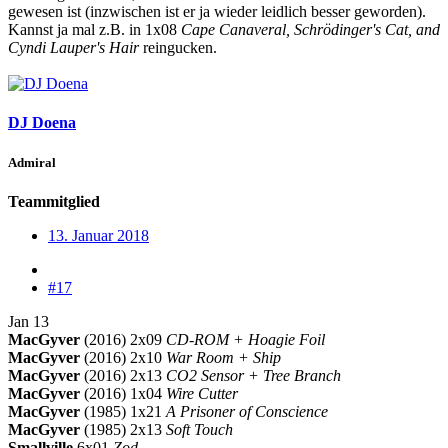
gewesen ist (inzwischen ist er ja wieder leidlich besser geworden).
Kannst ja mal z.B. in 1x08
Cape Canaveral, Schrödinger's Cat, and
Cyndi Lauper's Hair
reingucken.
DJ Doena
Admiral
Teammitglied
13. Januar 2018
#17
Jan 13
MacGyver
(2016) 2x09
CD-ROM + Hoagie Foil
MacGyver
(2016) 2x10
War Room + Ship
MacGyver
(2016) 2x13
CO2 Sensor + Tree Branch
MacGyver
(2016) 1x04
Wire Cutter
MacGyver
(1985) 1x21
A Prisoner of Conscience
MacGyver
(1985) 2x13
Soft Touch
Smallville
6x01
Zod