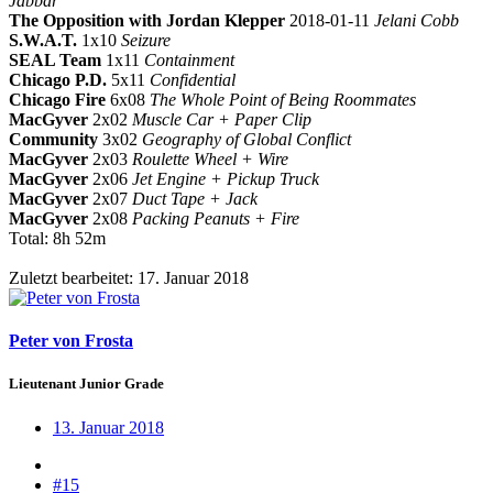
Jabbar
The Opposition with Jordan Klepper
2018-01-11
Jelani Cobb
S.W.A.T.
1x10
Seizure
SEAL Team
1x11
Containment
Chicago P.D.
5x11
Confidential
Chicago Fire
6x08
The Whole Point of Being Roommates
MacGyver
2x02
Muscle Car + Paper Clip
Community
3x02
Geography of Global Conflict
MacGyver
2x03
Roulette Wheel + Wire
MacGyver
2x06
Jet Engine + Pickup Truck
MacGyver
2x07
Duct Tape + Jack
MacGyver
2x08
Packing Peanuts + Fire
Total: 8h 52m
Zuletzt bearbeitet:
17. Januar 2018
Peter von Frosta
Lieutenant Junior Grade
13. Januar 2018
#15