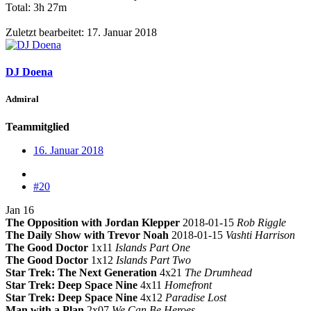
Total: 3h 27m
Zuletzt bearbeitet:
17. Januar 2018
DJ Doena
Admiral
Teammitglied
16. Januar 2018
#20
Jan 16
The Opposition with Jordan Klepper
2018-01-15
Rob Riggle
The Daily Show with Trevor Noah
2018-01-15
Vashti Harrison
The Good Doctor
1x11
Islands Part One
The Good Doctor
1x12
Islands Part Two
Star Trek: The Next Generation
4x21
The Drumhead
Star Trek: Deep Space Nine
4x11
Homefront
Star Trek: Deep Space Nine
4x12
Paradise Lost
Man with a Plan
2x07
We Can Be Heroes