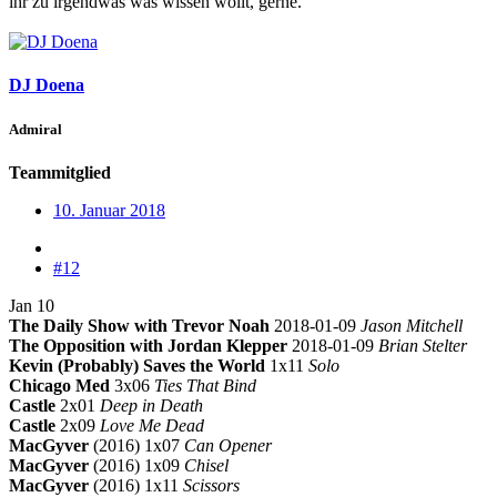
ihr zu irgendwas was wissen wollt, gerne.
DJ Doena
Admiral
Teammitglied
10. Januar 2018
#12
Jan 10
The Daily Show with Trevor Noah
2018-01-09
Jason Mitchell
The Opposition with Jordan Klepper
2018-01-09
Brian Stelter
Kevin (Probably) Saves the World
1x11
Solo
Chicago Med
3x06
Ties That Bind
Castle
2x01
Deep in Death
Castle
2x09
Love Me Dead
MacGyver
(2016) 1x07
Can Opener
MacGyver
(2016) 1x09
Chisel
MacGyver
(2016) 1x11
Scissors