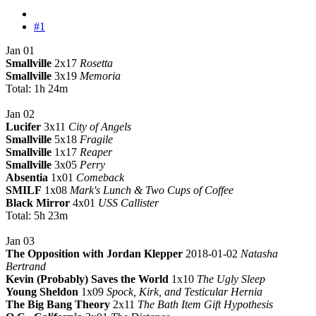
#1
Jan 01
Smallville
2x17
Rosetta
Smallville
3x19
Memoria
Total: 1h 24m
Jan 02
Lucifer
3x11
City of Angels
Smallville
5x18
Fragile
Smallville
1x17
Reaper
Smallville
3x05
Perry
Absentia
1x01
Comeback
SMILF
1x08
Mark's Lunch & Two Cups of Coffee
Black Mirror
4x01
USS Callister
Total: 5h 23m
Jan 03
The Opposition with Jordan Klepper
2018-01-02
Natasha
Bertrand
Kevin (Probably) Saves the World
1x10
The Ugly Sleep
Young Sheldon
1x09
Spock, Kirk, and Testicular Hernia
The Big Bang Theory
2x11
The Bath Item Gift Hypothesis