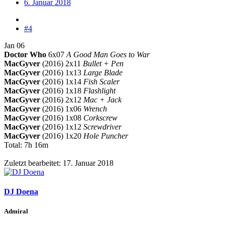
6. Januar 2018
#4
Jan 06
Doctor Who
6x07
A Good Man Goes to War
MacGyver
(2016) 2x11
Bullet + Pen
MacGyver
(2016) 1x13
Large Blade
MacGyver
(2016) 1x14
Fish Scaler
MacGyver
(2016) 1x18
Flashlight
MacGyver
(2016) 2x12
Mac + Jack
MacGyver
(2016) 1x06
Wrench
MacGyver
(2016) 1x08
Corkscrew
MacGyver
(2016) 1x12
Screwdriver
MacGyver
(2016) 1x20
Hole Puncher
Total: 7h 16m
Zuletzt bearbeitet:
17. Januar 2018
DJ Doena
Admiral