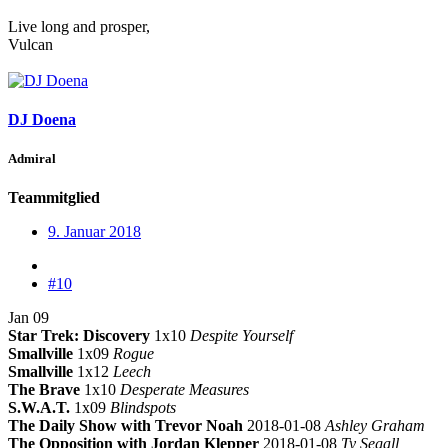
Live long and prosper,
Vulcan
DJ Doena
Admiral
Teammitglied
9. Januar 2018
#10
Jan 09
Star Trek: Discovery
1x10
Despite Yourself
Smallville
1x09
Rogue
Smallville
1x12
Leech
The Brave
1x10
Desperate Measures
S.W.A.T.
1x09
Blindspots
The Daily Show with Trevor Noah
2018-01-08
Ashley Graham
The Opposition with Jordan Klepper
2018-01-08
Ty Segall