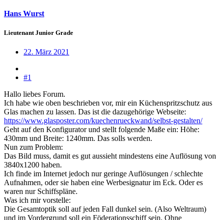
Hans Wurst
Lieutenant Junior Grade
22. März 2021
#1
Hallo liebes Forum.
Ich habe wie oben beschrieben vor, mir ein Küchenspritzschutz aus
Glas machen zu lassen. Das ist die dazugehörige Webseite:
https://www.glasposter.com/kuechenrueckwand/selbst-gestalten/
Geht auf den Konfigurator und stellt folgende Maße ein: Höhe:
430mm und Breite: 1240mm. Das solls werden.
Nun zum Problem:
Das Bild muss, damit es gut aussieht mindestens eine Auflösung von
3840x1200 haben.
Ich finde im Internet jedoch nur geringe Auflösungen / schlechte
Aufnahmen, oder sie haben eine Werbesignatur im Eck. Oder es
waren nur Schiffspläne.
Was ich mir vorstelle:
Die Gesamtoptik soll auf jeden Fall dunkel sein. (Also Weltraum)
und im Vordergrund soll ein Föderationsschiff sein. Ohne