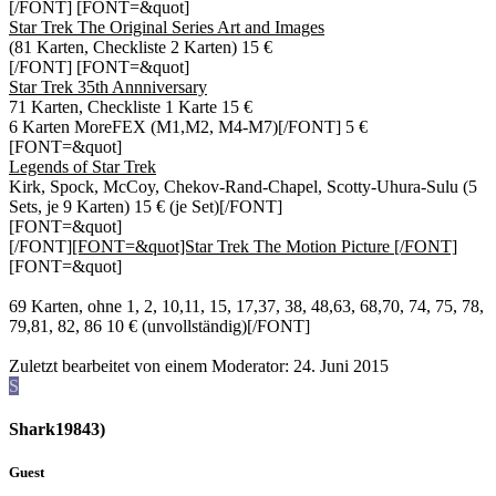
[/FONT] [FONT=&quot]
Star Trek The Original Series Art and Images
(81 Karten, Checkliste 2 Karten) 15 €
[/FONT] [FONT=&quot]
Star Trek 35th Annniversary
71 Karten, Checkliste 1 Karte 15 €
6 Karten MoreFEX (M1,M2, M4-M7)[/FONT] 5 €
[FONT=&quot]
Legends of Star Trek
Kirk, Spock, McCoy, Chekov-Rand-Chapel, Scotty-Uhura-Sulu (5
Sets, je 9 Karten) 15 € (je Set)[/FONT]
[FONT=&quot]
[/FONT]
[FONT=&quot]Star Trek The Motion Picture [/FONT]
[FONT=&quot]
69 Karten, ohne 1, 2, 10,11, 15, 17,37, 38, 48,63, 68,70, 74, 75, 78,
79,81, 82, 86 10 € (unvollständig)[/FONT]
Zuletzt bearbeitet von einem Moderator:
24. Juni 2015
S
Shark19843)
Guest