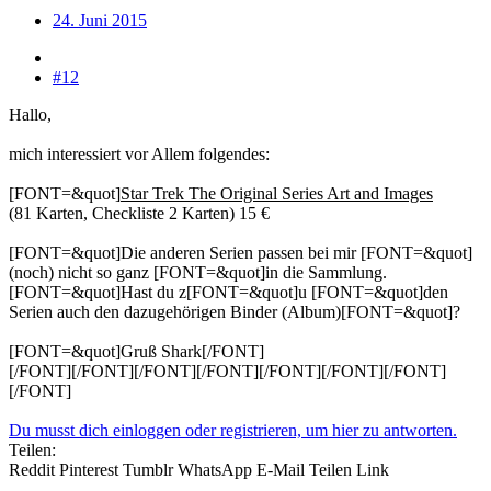
24. Juni 2015
#12
Hallo,
mich interessiert vor Allem folgendes:
[FONT=&quot]
Star Trek The Original Series Art and Images
(81 Karten, Checkliste 2 Karten) 15 €
[FONT=&quot]Die anderen Serien passen bei mir [FONT=&quot]
(noch) nicht so ganz [FONT=&quot]in die Sammlung.
[FONT=&quot]Hast du z[FONT=&quot]u [FONT=&quot]den
Serien auch den dazugehörigen Binder (Album)[FONT=&quot]?
[FONT=&quot]Gruß Shark[/FONT]
[/FONT][/FONT][/FONT][/FONT][/FONT][/FONT][/FONT]
[/FONT]
Du musst dich einloggen oder registrieren, um hier zu antworten.
Teilen:
Reddit
Pinterest
Tumblr
WhatsApp
E-Mail
Teilen
Link