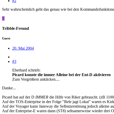
#2
Sehr wahrscheinlich geht das genau wie bei den Kommandofunktionen 
T
Tribble-Freund
Guest
20. Mai 2004
#3
Eberhard schrieb:
Picard konnte die immer Alleine bei der Ent-D aktivieren
Zum Vergrößern anklicken....
Danke...
Picard hat auf der D
IMMER
die Hilfe von Riker gebraucht. (zB 11001
Auf der TOS-Enterprise in der Folge "Bele jagt Lokai" waren es Kir
Auf der Voyager kann Janeway die Selbstzerstörung jedoch alleine au
Auf der Enterprise-E waren dann (ST8) seltsamerweise wieder drei Off