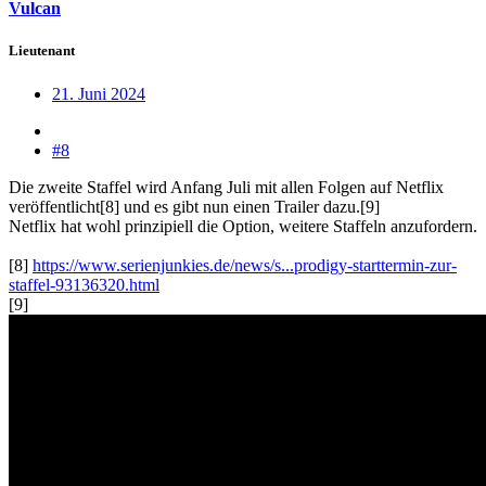
Vulcan
Lieutenant
21. Juni 2024
#8
Die zweite Staffel wird Anfang Juli mit allen Folgen auf Netflix
veröffentlicht[8] und es gibt nun einen Trailer dazu.[9]
Netflix hat wohl prinzipiell die Option, weitere Staffeln anzufordern.
[8]
https://www.serienjunkies.de/news/s...prodigy-starttermin-zur-
staffel-93136320.html
[9]