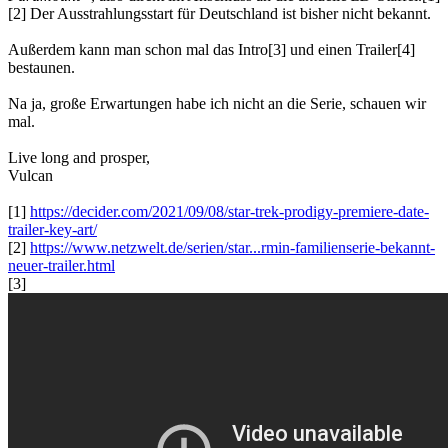
[2] Der Ausstrahlungsstart für Deutschland ist bisher nicht bekannt.
Außerdem kann man schon mal das Intro[3] und einen Trailer[4]
bestaunen.
Na ja, große Erwartungen habe ich nicht an die Serie, schauen wir
mal.
Live long and prosper,
Vulcan
[1]
https://decider.com/2021/09/08/star-trek-prodigy-premiere-date-
trailer-key-art/
[2]
https://www.netzwelt.de/serien/star...rmin-familienserie-bekannt-
neuer-trailer.html
[3]