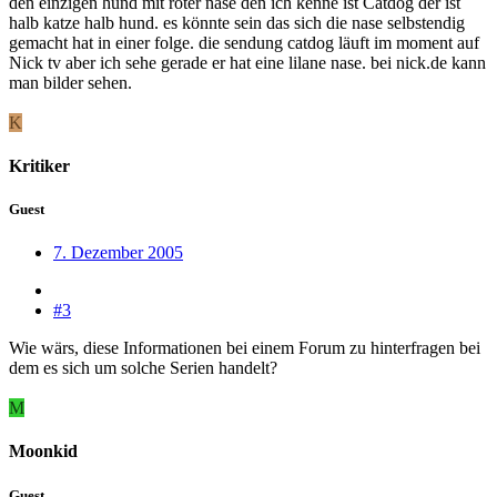
den einzigen hund mit roter nase den ich kenne ist Catdog der ist
halb katze halb hund. es könnte sein das sich die nase selbstendig
gemacht hat in einer folge. die sendung catdog läuft im moment auf
Nick tv aber ich sehe gerade er hat eine lilane nase. bei nick.de kann
man bilder sehen.
K
Kritiker
Guest
7. Dezember 2005
#3
Wie wärs, diese Informationen bei einem Forum zu hinterfragen bei
dem es sich um solche Serien handelt?
M
Moonkid
Guest