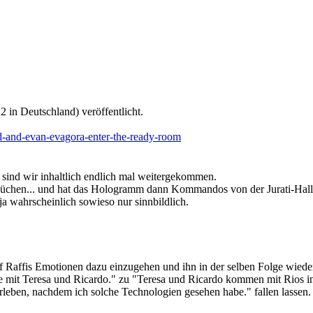
 in Deutschland) veröffentlicht.
urd-and-evan-evagora-enter-the-ready-room
in sind wir inhaltlich endlich mal weitergekommen.
büchen... und hat das Hologramm dann Kommandos von der Jurati-Hall
ja wahrscheinlich sowieso nur sinnbildlich.
f Raffis Emotionen dazu einzugehen und ihn in der selben Folge wied
ie mit Teresa und Ricardo." zu "Teresa und Ricardo kommen mit Rios in
terleben, nachdem ich solche Technologien gesehen habe." fallen lassen.