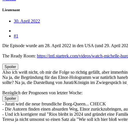
Lieutenant
30. April 2022
#1
Die Episode wurde am 28. April 2022 in den USA (und 29. April 2022
The Ready Room:
https://intl.startrek.com/videos/watch-michelle-h
Spoiler
Also ich weiß nicht, ob mir die Folge so richtig gefällt, aber immerh
Na ja, die Begründung für das Elnor-Hologramm war natürlich hane
sollte? Na ja, die Darstellung von Jurati/Königin im Zwiegespräch ist 
Bezüglich der Prognosen von letzter Woche:
Spoiler
- Jurati wird die neue freundliche Borg-Queen... CHECK
- Die Autoren finden einen absurden Weg, Elnor zurückzubringen, au
- Und ich korrigiere mal "Rios bleibt in 2024 und gründet eine Famil
Teresa ja nicht umsonst so einen Satz ala "Wie soll ich hier bloß wei