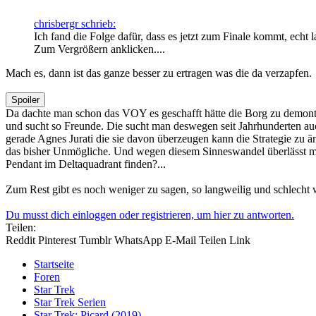
chrisbergr schrieb:
Ich fand die Folge dafür, dass es jetzt zum Finale kommt, echt
Zum Vergrößern anklicken....
Mach es, dann ist das ganze besser zu ertragen was die da verzapfen.
Spoiler
Da dachte man schon das VOY es geschafft hätte die Borg zu demontier
und sucht so Freunde. Die sucht man deswegen seit Jahrhunderten auch m
gerade Agnes Jurati die sie davon überzeugen kann die Strategie zu ä
das bisher Unmögliche. Und wegen diesem Sinneswandel überlässt man i
Pendant im Deltaquadrant finden?...
Zum Rest gibt es noch weniger zu sagen, so langweilig und schlecht 
Du musst dich einloggen oder registrieren, um hier zu antworten.
Teilen:
Reddit
Pinterest
Tumblr
WhatsApp
E-Mail
Teilen
Link
Startseite
Foren
Star Trek
Star Trek Serien
Star Trek: Picard (2019)