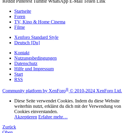
Reddit
Pinterest
Tumblr
WhatsApp
E-Mail
Teilen
Link
Startseite
Foren
TV, Kino & Home Cinema
Filme
Xenforo Standard Style
Deutsch [Du]
Kontakt
Nutzungsbedingungen
Datenschutz
Hilfe und Impressum
Start
RSS
®
Community platform by XenForo
© 2010-2024 XenForo Ltd.
Diese Seite verwendet Cookies. Indem du diese Website
weiterhin nutzt, erklärst du dich mit der Verwendung von
Cookies einverstanden.
Akzeptieren
Erfahre mehr…
Zurück
Oben