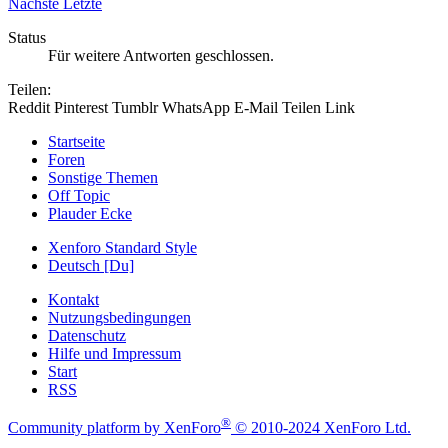
Nächste
Letzte
Status
Für weitere Antworten geschlossen.
Teilen:
Reddit
Pinterest
Tumblr
WhatsApp
E-Mail
Teilen
Link
Startseite
Foren
Sonstige Themen
Off Topic
Plauder Ecke
Xenforo Standard Style
Deutsch [Du]
Kontakt
Nutzungsbedingungen
Datenschutz
Hilfe und Impressum
Start
RSS
®
Community platform by XenForo
© 2010-2024 XenForo Ltd.