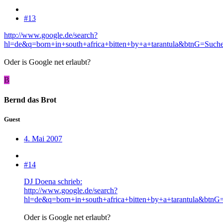
#13
http://www.google.de/search?
hl=de&q=born+in+south+africa+bitten+by+a+tarantula&btnG=Suc
Oder is Google net erlaubt?
B
Bernd das Brot
Guest
4. Mai 2007
#14
DJ Doena schrieb:
http://www.google.de/search?
hl=de&q=born+in+south+africa+bitten+by+a+tarantula&btn
Oder is Google net erlaubt?