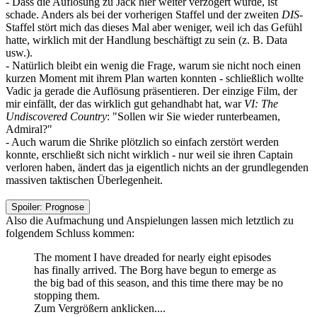
- Dass die Auflösung zu Jack hier weiter verzögert wurde, ist
schade. Anders als bei der vorherigen Staffel und der zweiten
DIS
-
Staffel stört mich das dieses Mal aber weniger, weil ich das Gefühl
hatte, wirklich mit der Handlung beschäftigt zu sein (z. B. Data
usw.).
- Natürlich bleibt ein wenig die Frage, warum sie nicht noch einen
kurzen Moment mit ihrem Plan warten konnten - schließlich wollte
Vadic ja gerade die Auflösung präsentieren. Der einzige Film, der
mir einfällt, der das wirklich gut gehandhabt hat, war
VI: The
Undiscovered Country
: "Sollen wir Sie wieder runterbeamen,
Admiral?"
- Auch warum die Shrike plötzlich so einfach zerstört werden
konnte, erschließt sich nicht wirklich - nur weil sie ihren Captain
verloren haben, ändert das ja eigentlich nichts an der grundlegenden
massiven taktischen Überlegenheit.
Spoiler:
Prognose
Also die Aufmachung und Anspielungen lassen mich letztlich zu
folgendem Schluss kommen:
The moment I have dreaded for nearly eight episodes
has finally arrived. The Borg have begun to emerge as
the big bad of this season, and this time there may be no
stopping them.
Zum Vergrößern anklicken....