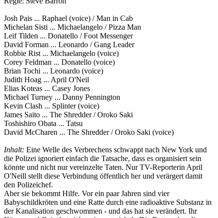
Regie: Steve Barron
Josh Pais ... Raphael (voice) / Man in Cab
Michelan Sisti ... Michaelangelo / Pizza Man
Leif Tilden ... Donatello / Foot Messenger
David Forman ... Leonardo / Gang Leader
Robbie Rist ... Michaelangelo (voice)
Corey Feldman ... Donatello (voice)
Brian Tochi ... Leonardo (voice)
Judith Hoag ... April O'Neil
Elias Koteas ... Casey Jones
Michael Turney ... Danny Pennington
Kevin Clash ... Splinter (voice)
James Saito ... The Shredder / Oroko Saki
Toshishiro Obata ... Tatsu
David McCharen ... The Shredder / Oroko Saki (voice)
Inhalt:
Eine Welle des Verbrechens schwappt nach New York und
die Polizei ignoriert einfach die Tatsache, dass es organisiert sein
könnte und nicht nur vereinzelte Taten. Nur TV-Reporterin April
O'Neill stellt diese Verbindung öffentlich her und verärgert damit
den Polizeichef.
Aber sie bekommt Hilfe. Vor ein paar Jahren sind vier
Babyschildkröten und eine Ratte durch eine radioaktive Substanz in
der Kanalisation geschwommen - und das hat sie verändert. Ihr