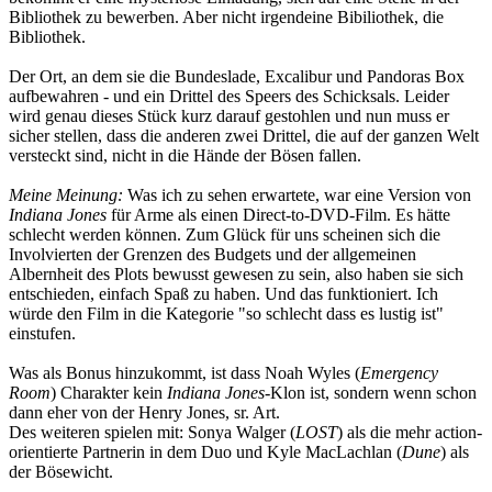
Bibliothek zu bewerben. Aber nicht irgendeine Bibiliothek, die
Bibliothek.
Der Ort, an dem sie die Bundeslade, Excalibur und Pandoras Box
aufbewahren - und ein Drittel des Speers des Schicksals. Leider
wird genau dieses Stück kurz darauf gestohlen und nun muss er
sicher stellen, dass die anderen zwei Drittel, die auf der ganzen Welt
versteckt sind, nicht in die Hände der Bösen fallen.
Meine Meinung:
Was ich zu sehen erwartete, war eine Version von
Indiana Jones
für Arme als einen Direct-to-DVD-Film. Es hätte
schlecht werden können. Zum Glück für uns scheinen sich die
Involvierten der Grenzen des Budgets und der allgemeinen
Albernheit des Plots bewusst gewesen zu sein, also haben sie sich
entschieden, einfach Spaß zu haben. Und das funktioniert. Ich
würde den Film in die Kategorie "so schlecht dass es lustig ist"
einstufen.
Was als Bonus hinzukommt, ist dass Noah Wyles (
Emergency
Room
) Charakter kein
Indiana Jones
-Klon ist, sondern wenn schon
dann eher von der Henry Jones, sr. Art.
Des weiteren spielen mit: Sonya Walger (
LOST
) als die mehr action-
orientierte Partnerin in dem Duo und Kyle MacLachlan (
Dune
) als
der Bösewicht.