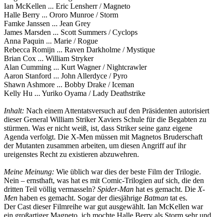
Ian McKellen ... Eric Lensherr / Magneto
Halle Berry ... Ororo Munroe / Storm
Famke Janssen ... Jean Grey
James Marsden ... Scott Summers / Cyclops
Anna Paquin ... Marie / Rogue
Rebecca Romijn ... Raven Darkholme / Mystique
Brian Cox ... William Stryker
Alan Cumming ... Kurt Wagner / Nightcrawler
Aaron Stanford ... John Allerdyce / Pyro
Shawn Ashmore ... Bobby Drake / Iceman
Kelly Hu ... Yuriko Oyama / Lady Deathstrike
Inhalt:
Nach einem Attentatsversuch auf den Präsidenten autorisiert
dieser General William Striker Xaviers Schule für die Begabten zu
stürmen. Was er nicht weiß, ist, dass Striker seine ganz eigene
Agenda verfolgt. Die X-Men müssen mit Magnetos Bruderschaft
der Mutanten zusammen arbeiten, um diesen Angriff auf ihr
ureigenstes Recht zu existieren abzuwehren.
Meine Meinung:
Wie üblich war dies der beste Film der Trilogie.
Nein – ernsthaft, was hat es mit Comic-Trilogien auf sich, die den
dritten Teil völlig vermasseln?
Spider-Man
hat es gemacht. Die
X-
Men
haben es gemacht. Sogar der diesjährige
Batman
tat es.
Der Cast dieser Filmreihe war gut ausgewählt. Ian McKellen war
ein großartiger Magneto, ich mochte Halle Berry als Storm sehr und