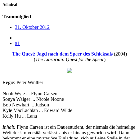
Admiral
Teammitglied
31. Oktober 2012
#1
The Quest: Jagd nach dem Speer des Schicksals
(2004)
(
The Librarian: Quest for the Spear
)
Regie: Peter Winther
Noah Wyle ... Flynn Carsen
Sonya Walger ... Nicole Noone
Bob Newhart ... Judson
Kyle MacLachlan ... Edward Wilde
Kelly Hu ... Lana
Inhalt:
Flynn Carsen ist ein Dauerstudent, der niemals die heimelige
Welt der Universität verlässt - bis er hinaus geworfen wird. Dann
bekommt er eine mysteriöse Einladung, sich auf eine Stelle in der