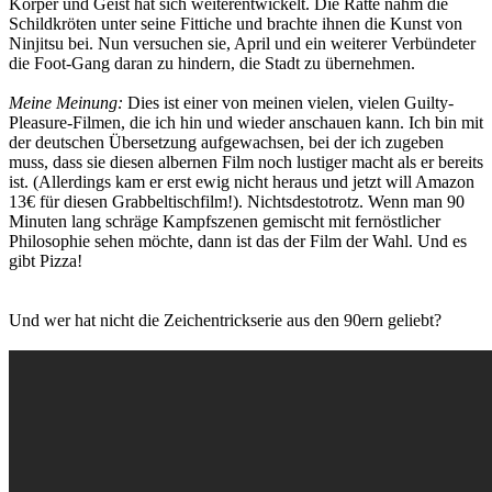
Körper und Geist hat sich weiterentwickelt. Die Ratte nahm die
Schildkröten unter seine Fittiche und brachte ihnen die Kunst von
Ninjitsu bei. Nun versuchen sie, April und ein weiterer Verbündeter
die Foot-Gang daran zu hindern, die Stadt zu übernehmen.
Meine Meinung:
Dies ist einer von meinen vielen, vielen Guilty-
Pleasure-Filmen, die ich hin und wieder anschauen kann. Ich bin mit
der deutschen Übersetzung aufgewachsen, bei der ich zugeben
muss, dass sie diesen albernen Film noch lustiger macht als er bereits
ist. (Allerdings kam er erst ewig nicht heraus und jetzt will Amazon
13€ für diesen Grabbeltischfilm!). Nichtsdestotrotz. Wenn man 90
Minuten lang schräge Kampfszenen gemischt mit fernöstlicher
Philosophie sehen möchte, dann ist das der Film der Wahl. Und es
gibt Pizza!
Und wer hat nicht die Zeichentrickserie aus den 90ern geliebt?