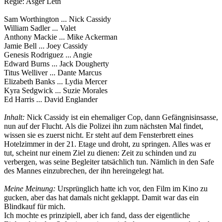
Regie: Asger Leth
Sam Worthington ... Nick Cassidy
William Sadler ... Valet
Anthony Mackie ... Mike Ackerman
Jamie Bell ... Joey Cassidy
Genesis Rodriguez ... Angie
Edward Burns ... Jack Dougherty
Titus Welliver ... Dante Marcus
Elizabeth Banks ... Lydia Mercer
Kyra Sedgwick ... Suzie Morales
Ed Harris ... David Englander
Inhalt:
Nick Cassidy ist ein ehemaliger Cop, dann Gefängnisinsasse,
nun auf der Flucht. Als die Polizei ihn zum nächsten Mal findet,
wissen sie es zuerst nicht. Er steht auf dem Fensterbrett eines
Hotelzimmer in der 21. Etage und droht, zu springen. Alles was er
tut, scheint nur einem Ziel zu dienen: Zeit zu schinden und zu
verbergen, was seine Begleiter tatsächlich tun. Nämlich in den Safe
des Mannes einzubrechen, der ihn hereingelegt hat.
Meine Meinung:
Ursprünglich hatte ich vor, den Film im Kino zu
gucken, aber das hat damals nicht geklappt. Damit war das ein
Blindkauf für mich.
Ich mochte es prinzipiell, aber ich fand, dass der eigentliche