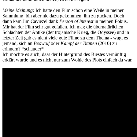
Meine Meinung:
Ich hatte den Film schon eine Weile in meiner
Sammlung, bin aber nie dazu gekommen, ihn zu gucken. Doch
dann kam Jim Caviezel dank
Person of Interest
in meinen Fokus.
Mir hat der Film sehr gut gefallen. Ich mag die übernatürlichen
Schlachten der Antike (der trojanische Krieg, die Odyssee) und in
letzter Zeit gab es nicht viele gute Filme zu dem Thema - wagt es
jemand, sich an
Beowolf
oder
Kampf der Titanen
(2010) zu
erinnern? *schauder*
Ich mochte es auch, dass der Hintergrund des Biestes vernünftig
erklärt wurde und es nicht nur zum Wohle des Plots einfach da war.