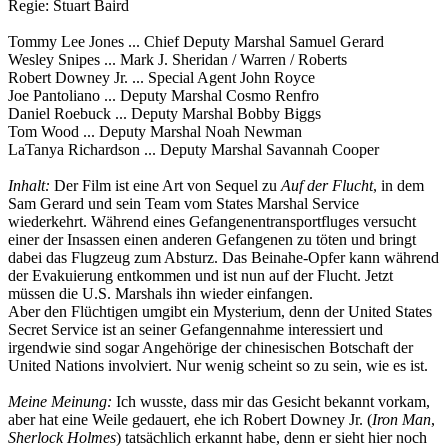
Regie: Stuart Baird
Tommy Lee Jones ... Chief Deputy Marshal Samuel Gerard
Wesley Snipes ... Mark J. Sheridan / Warren / Roberts
Robert Downey Jr. ... Special Agent John Royce
Joe Pantoliano ... Deputy Marshal Cosmo Renfro
Daniel Roebuck ... Deputy Marshal Bobby Biggs
Tom Wood ... Deputy Marshal Noah Newman
LaTanya Richardson ... Deputy Marshal Savannah Cooper
Inhalt:
Der Film ist eine Art von Sequel zu
Auf der Flucht
, in dem
Sam Gerard und sein Team vom States Marshal Service
wiederkehrt. Während eines Gefangenentransportfluges versucht
einer der Insassen einen anderen Gefangenen zu töten und bringt
dabei das Flugzeug zum Absturz. Das Beinahe-Opfer kann während
der Evakuierung entkommen und ist nun auf der Flucht. Jetzt
müssen die U.S. Marshals ihn wieder einfangen.
Aber den Flüchtigen umgibt ein Mysterium, denn der United States
Secret Service ist an seiner Gefangennahme interessiert und
irgendwie sind sogar Angehörige der chinesischen Botschaft der
United Nations involviert. Nur wenig scheint so zu sein, wie es ist.
Meine Meinung:
Ich wusste, dass mir das Gesicht bekannt vorkam,
aber hat eine Weile gedauert, ehe ich Robert Downey Jr. (
Iron Man
,
Sherlock Holmes
) tatsächlich erkannt habe, denn er sieht hier noch