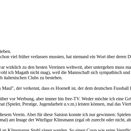
ieben.
on viel früher verlassen mussten, hat niemand ein Wort über deren D
ar wirklich zu den besten Vereinen weltweit, aber untergehen muss man 
obwohl ich Magath nicht mag), weil die Mannschaft sich sympathisch u
ch italienischen Clubs zu bestehen.
 Maul", der verkennt, dass es Hoeneß ist, der dem deutschen Fussball l
au über vor Werbung, aber immer hin free-TV. Weder möchte ich eine G
(Spieler, Prestige, Jugendarbeit u.v.m.) leisten können, mal das Vierte
diesem Verein. Aber für diese Saision konnte ich nur gewinnen: Spielen
al) am Image der Witzfigur Klinsmann (egal ob zurecht oder nicht, aber 
ell an Klinsmanns Stuhl sägen werden. So einen Coup wie seine Verpflic