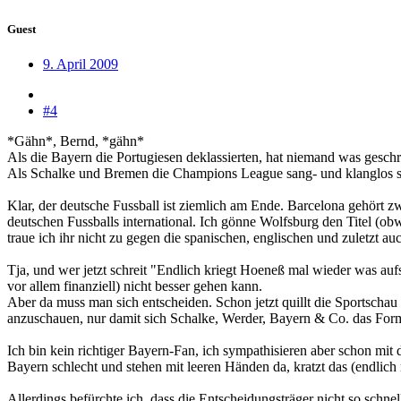
Guest
9. April 2009
#4
*Gähn*, Bernd, *gähn*
Als die Bayern die Portugiesen deklassierten, hat niemand was geschr
Als Schalke und Bremen die Champions League sang- und klanglos sch
Klar, der deutsche Fussball ist ziemlich am Ende. Barcelona gehört zw
deutschen Fussballs international. Ich gönne Wolfsburg den Titel (
traue ich ihr nicht zu gegen die spanischen, englischen und zuletzt au
Tja, und wer jetzt schreit "Endlich kriegt Hoeneß mal wieder was aufs
vor allem finanziell) nicht besser gehen kann.
Aber da muss man sich entscheiden. Schon jetzt quillt die Sportsch
anzuschauen, nur damit sich Schalke, Werder, Bayern & Co. das Format 
Ich bin kein richtiger Bayern-Fan, ich sympathisieren aber schon mit 
Bayern schlecht und stehen mit leeren Händen da, kratzt das (endlich m
Allerdings befürchte ich, dass die Entscheidungsträger nicht so schn